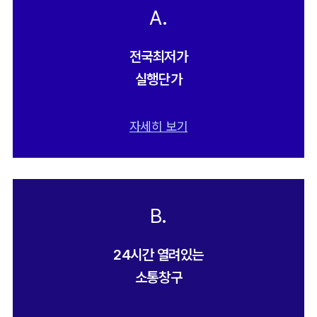
A.
전국최저가
실행단가
자세히 보기
B.
24시간 열려있는
소통창구